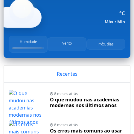
°C
Máx
• Mín
Humidade
Vento
Próx. dias
Recentes
8 meses atrás
O que mudou nas academias
modernas nos últimos anos
8 meses atrás
Os erros mais comuns ao usar