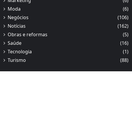
Marketing
(6)
Moda
(6)
Negócios
(106)
Notícias
(162)
Obras e reformas
(5)
Saúde
(16)
Tecnologia
(1)
Turismo
(88)
Notícias
Notícias de Minas Gerais nasce do encontro entre
de
curiosidade cívica e amor pelo nosso estado, com foco
Minas
em informação útil, humana e local. Valorizamos o