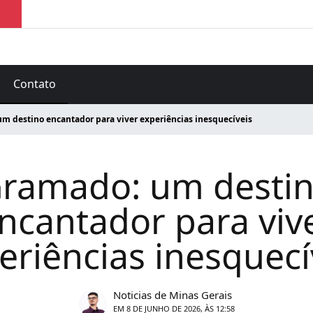
Contato
m destino encantador para viver experiências inesquecíveis
ramado: um desti
ncantador para viv
eriências inesquecí
Noticias de Minas Gerais
EM 8 DE JUNHO DE 2026, ÀS 12:58