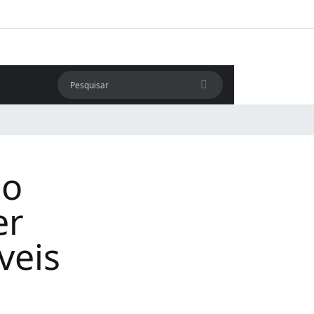
no
er
veis