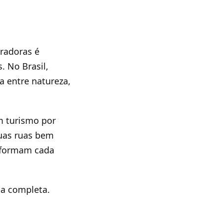
iradoras é
 No Brasil,
 entre natureza,
m turismo por
uas ruas bem
nsformam cada
ia completa.