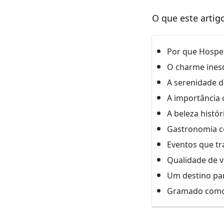
O que este artig
Por que Hospe
O charme inesq
A serenidade 
A importância c
A beleza histór
Gastronomia c
Eventos que t
Qualidade de v
Um destino par
Gramado como 