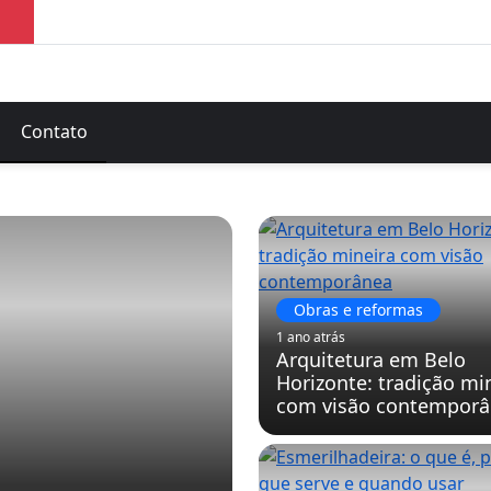
Contato
Obras e reformas
1 ano atrás
Arquitetura em Belo
Horizonte: tradição mi
com visão contempor