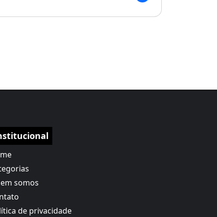
nstitucional
ome
tegorias
em somos
ntato
lítica de privacidade