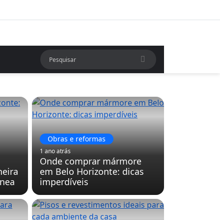
Obras e reformas
1 ano atrás
Onde comprar mármore
neira
em Belo Horizonte: dicas
ânea
imperdíveis