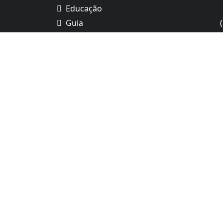
Educação
Guia
Jurídico
Marketing
Moda
Negócios
(1
Notícias
(1
Obras e reformas
Saúde
Tecnologia
Turismo