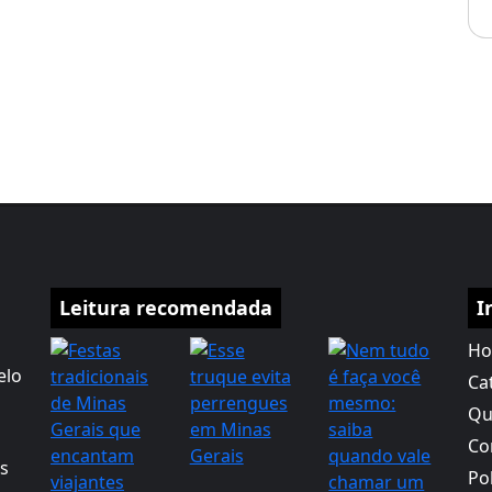
Leitura recomendada
I
H
elo
Ca
Qu
Co
as
Po