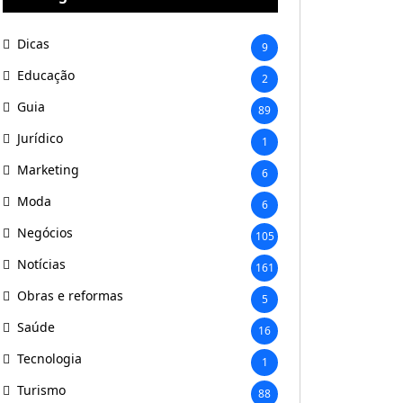
Dicas
9
Educação
2
Guia
89
Jurídico
1
Marketing
6
Moda
6
Negócios
105
Notícias
161
Obras e reformas
5
Saúde
16
Tecnologia
1
Turismo
88