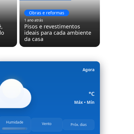
Obras e reformas
1 ano atrás
é,
Pisos e revestimentos
do
ideais para cada ambiente
da casa
Agora
°C
Máx
• Mín
Humidade
Vento
Próx. dias