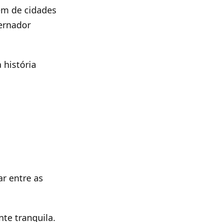
lém de cidades
ernador
 história
r entre as
te tranquila.