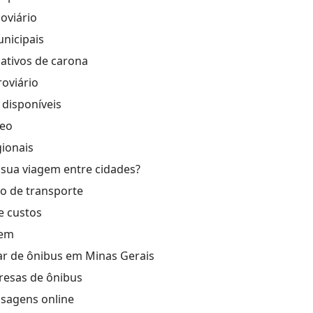
oviário
nicipais
cativos de carona
roviário
 disponíveis
reo
ionais
sua viagem entre cidades?
o de transporte
 custos
gem
jar de ônibus em Minas Gerais
resas de ônibus
sagens online