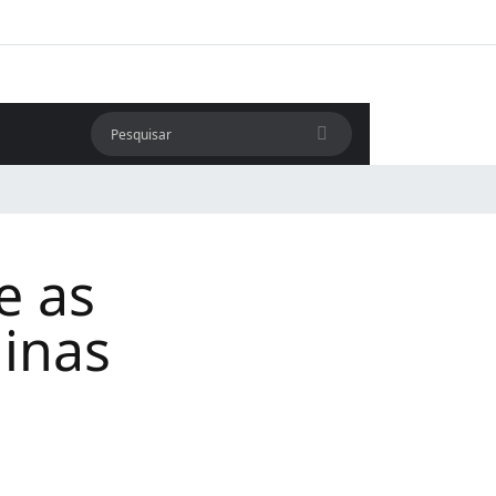
e as
Minas