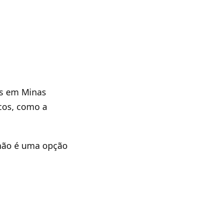
os em Minas
icos, como a
 não é uma opção