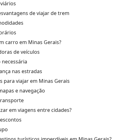
viários
svantagens de viajar de trem
modidades
orários
m carro em Minas Gerais?
doras de veículos
necessária
ança nas estradas
is para viajar em Minas Gerais
 mapas e navegação
transporte
ar em viagens entre cidades?
escontos
upo
estinos turísticos imperdíveis em Minas Gerais?