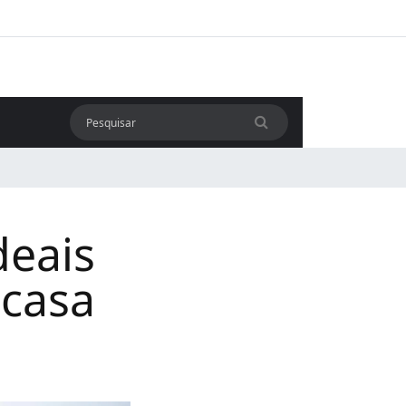
deais
 casa