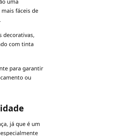
são uma
 mais fáceis de
.
s decorativas,
ado com tinta
te para garantir
locamento ou
midade
nça, já que é um
, especialmente