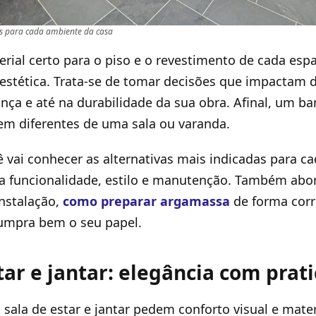
is para cada ambiente da casa
erial certo para o piso e o revestimento de cada es
estética. Trata-se de tomar decisões que impactam 
ança e até na durabilidade da sua obra. Afinal, um ba
bem diferentes de uma sala ou varanda.
ê vai conhecer as alternativas mais indicadas para ca
a funcionalidade, estilo e manutenção. Também ab
nstalação,
como preparar argamassa
de forma corr
cumpra bem o seu papel.
tar e jantar: elegância com prat
ala de estar e jantar pedem conforto visual e materi