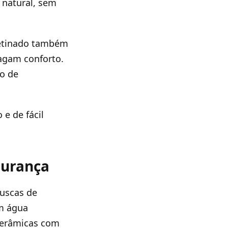
 natural, sem
cetinado também
agam conforto.
ão de
 e de fácil
gurança
ruscas de
am água
cerâmicas com