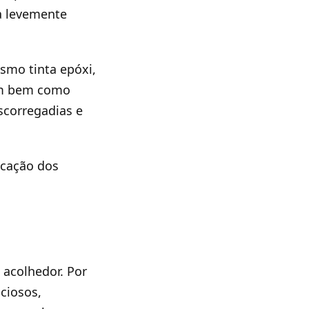
a levemente
smo tinta epóxi,
nam bem como
scorregadias e
icação dos
 acolhedor. Por
nciosos,