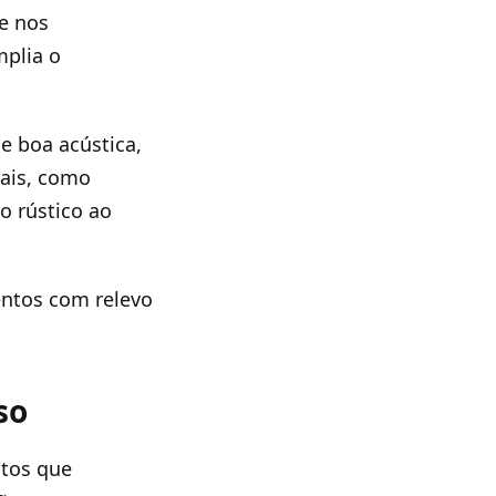
e nos
mplia o
ce boa acústica,
rais, como
o rústico ao
entos com relevo
so
ntos que