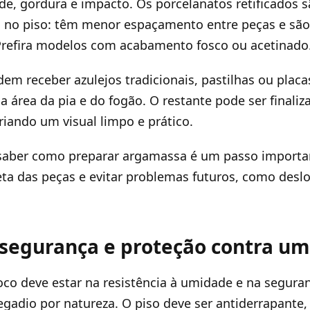
e, gordura e impacto. Os porcelanatos retificados 
 no piso: têm menor espaçamento entre peças e são
Prefira modelos com acabamento fosco ou acetinado
dem receber azulejos tradicionais, pastilhas ou placa
a área da pia e do fogão. O restante pode ser finaliz
 criando um visual limpo e prático.
 saber como preparar argamassa é um passo importan
eta das peças e evitar problemas futuros, como des
 segurança e proteção contra u
oco deve estar na resistência à umidade e na segura
gadio por natureza. O piso deve ser antiderrapante