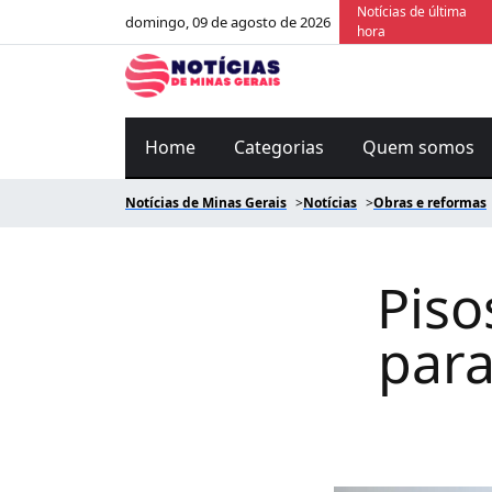
Notícias de última
domingo, 09 de agosto de 2026
hora
Home
Categorias
Quem somos
Notícias de Minas Gerais
Notícias
Obras e reformas
Piso
para