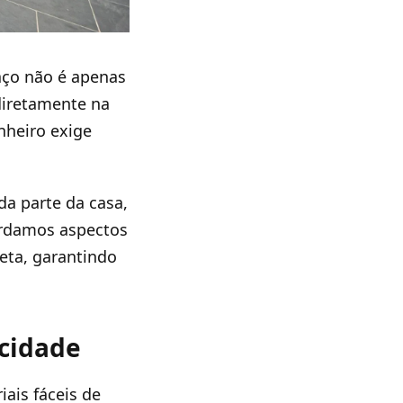
paço não é apenas
diretamente na
nheiro exige
da parte da casa,
ordamos aspectos
eta, garantindo
icidade
ais fáceis de