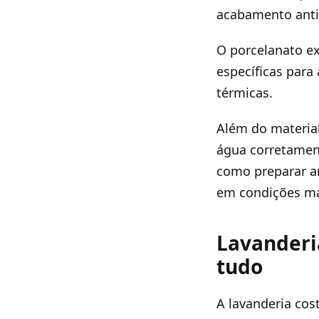
acabamento antid
O porcelanato e
específicas para
térmicas.
Além do material
água corretament
como preparar a
em condições ma
Lavanderia
tudo
A lavanderia cos