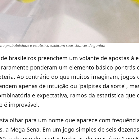
omo probabilidade e estatística explicam suas chances de ganhar
de brasileiros preenchem um volante de apostas à 
, raramente ponderam um elemento básico por trás d
oteria. Ao contrário do que muitos imaginam, jogo
endem apenas de intuição ou “palpites da sorte”, m
ombinatória e expectativa, ramos da estatística que
e é improvável.
asta olhar para um nome que aparece com frequênci
, a Mega-Sena. Em um jogo simples de seis dezenas,
0, a chance de acertar todas as dezenas é de 1 em 5