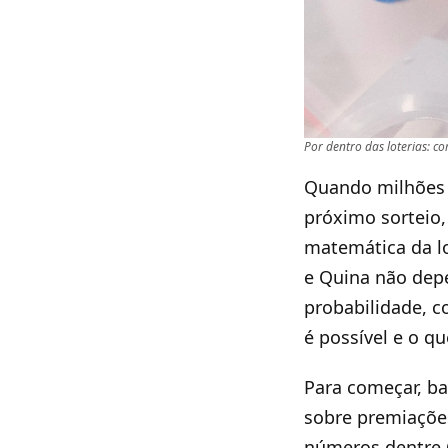
Por dentro das loterias: c
Quando milhões 
próximo sorteio
matemática da l
e Quina não dep
probabilidade, c
é possível e o qu
Para começar, b
sobre premiações
números dentre 6