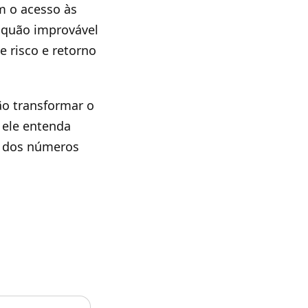
am o acesso às
e quão improvável
e risco e retorno
ão transformar o
 ele entenda
e dos números