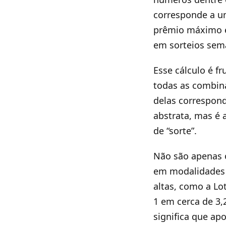
corresponde a u
prêmio máximo é
em sorteios sema
Esse cálculo é f
todas as combin
delas correspond
abstrata, mas é
de “sorte”.
Não são apenas 
em modalidades 
altas, como a Lo
1 em cerca de 3,
significa que ap