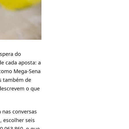
espera do
e cada aposta: a
s como Mega-Sena
as também de
 descrevem o que
a nas conversas
 escolher seis
0.063.860, o que