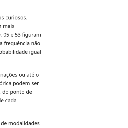
os curiosos.
m mais
, 05 e 53 figuram
a frequência não
obabilidade igual
nações ou até o
órica podem ser
, do ponto de
de cada
o de modalidades