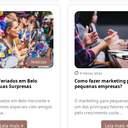
Notícias
4 meses atrás
Feriados em Belo
Como fazer marketing 
Suas Surpresas
pequenas empresas?
iados em Belo Horizonte e
O marketing para pequena
ntos especiais com amigos
um dos principais fatores 
a...
pelo crescimento suste...
Leia mais
Leia mais