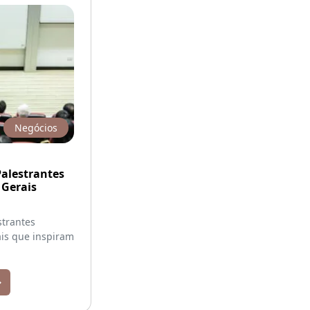
Negócios
alestrantes
 Gerais
strantes
is que inspiram