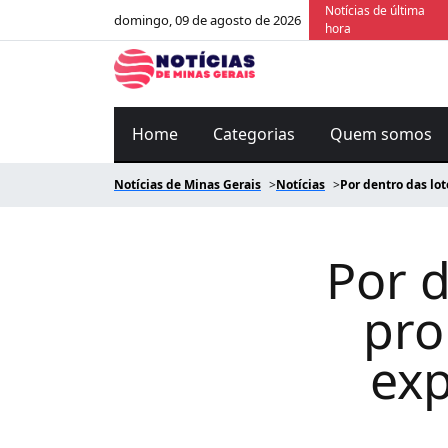
Notícias de última
domingo, 09 de agosto de 2026
hora
Home
Categorias
Quem somos
Notícias de Minas Gerais
Notícias
Por dentro das lo
Por d
pro
exp