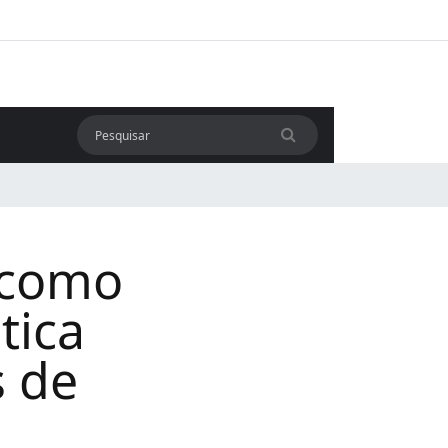
: como
tica
s de